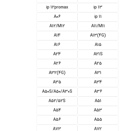
ip 12promax
ip 13
A06
ip 11
A12/M12
A11/M11
A14
(A13(4G
A16
A15
A24
A21S
A26
A25
(A32(4G
A31
A35
A34
A50S/A50/A30S
A36
A52/52S
A51
A54
A53
A56
A55
A73
A72