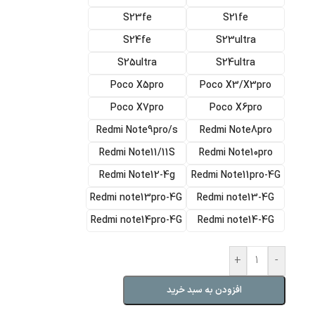
S23fe
S21fe
S24fe
S23ultra
S25ultra
S24ultra
Poco X5pro
Poco X3/X3pro
Poco X7pro
Poco X6pro
Redmi Note9pro/s
Redmi Note8pro
Redmi Note11/11S
Redmi Note10pro
Redmi Note12-4g
Redmi Note11pro-4G
Redmi note13pro-4G
Redmi note13-4G
Redmi note14pro-4G
Redmi note14-4G
+
-
افزودن به سبد خرید