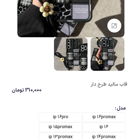
بزرگنمایی تصویر
قاب سالید طرح دار
310,000
تومان
مدل
ip 16pro
ip 16promax
ip 15promax
ip 16
ip 13promax
ip 14promax