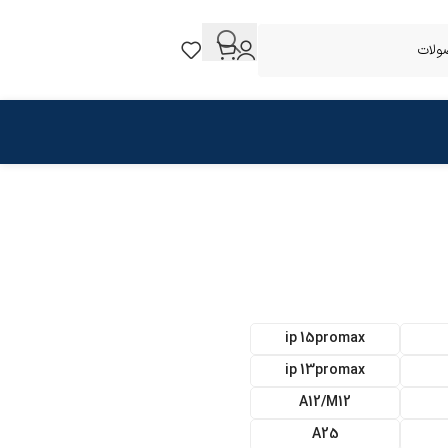
ip 15promax
ip 13promax
A12/M12
A25