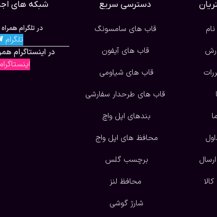
یان
دسترسی سریع
شبکه های اجت
نام
قاب های سامسونگ
در تلگرام همراه 
تلگرام
ارش
قاب های آیفون
در اینستاگرام همرا
اینستاگرا
ررات
قاب های شیاومی
قاب های طرحدار سفارشی
ا
بندهای اپل واچ
اول
محافظ های اپل واج
ارسال
برچسب گلس
الا
محافظ لنز
شارژ گوشی