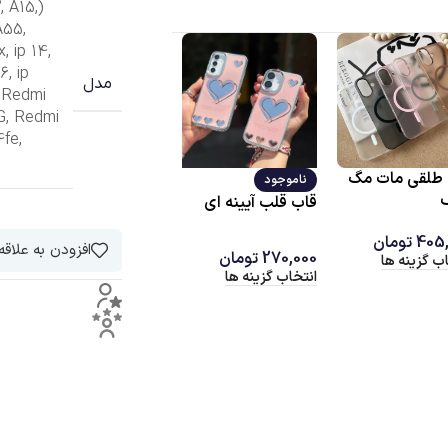
2
,
A15
,
(A13(4G
A55
,
x
,
ip 14
,
16
,
ip
مدل
,
Redmi
G
,
Redmi
4fe
,
ناموجود
ناموجود
قاب گربه سیبیلوها
ق
وجود
قاب ماربل پروانه ایی
با
پروانه بنفش
افزودن به علاق
ریومی
175,000
تومان
0
280,000
تومان
انتخاب گزینه ها
ان
انتخاب گزینه ها
320
تومان
اب گزینه ها