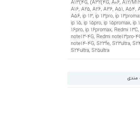
,
(A32(4G
,
A06
,
A12/M1
A16
,
A25
,
A26
,
A36
,
A51
,
A54
,
A56
,
ip 13
,
ip 13pro
,
ip 13proma
ip 15
,
ip 15pro
,
ip 15promax
,
ip 
16pro
,
ip 16promax
,
Redmi 13C
note13-4G
,
Redmi note13pro-4
note14-4G
,
S23fe
,
S23ultra
,
S2
S24ultra
,
S25ultra
ناموجود
اب خرس پارچه ای
 بند سیلیکونی
ه مندی
200,00
تومان
تخاب گزینه ها