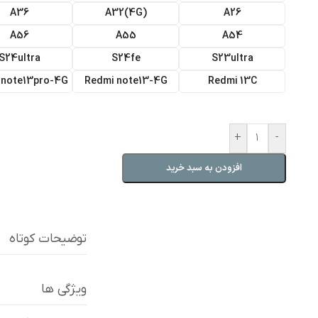
A36
(A32(4G
A26
A56
A55
A54
S24ultra
S24fe
S23ultra
 note13pro-4G
Redmi note13-4G
Redmi 13C
+
-
افزودن به سبد خرید
توضیحات کوتاه
ویژگی ها