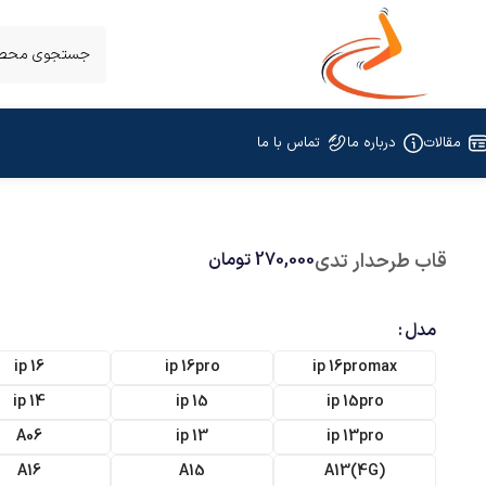
مقالات
درباره ما
تماس با ما
قاب طرحدار تدی
270,000
تومان
مدل
ip 16
ip 16pro
ip 16promax
ip 14
ip 15
ip 15pro
A06
ip 13
ip 13pro
A16
A15
(A13(4G