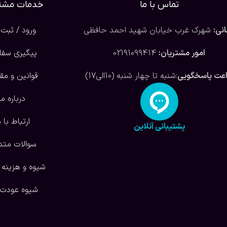
تماس با ما
خدمات مشتر
نی:
شهرک غرب خیابان شهید احمد حافظی
ورود / ثبت 
امور مشتریان:
02191099414
پیگیری سف
عت پاسخگویی
:شنبه تا چهار شنبه (10الی17)
قوانین و مق
درباره ما
ارتباط با م
پشتیبانی آنلاین
سوالات متد
شیوه و هزینه 
شیوه عودت ک