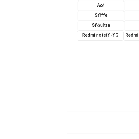
A51
S23fe
S25ultra
Redmi note14-4G
Redmi