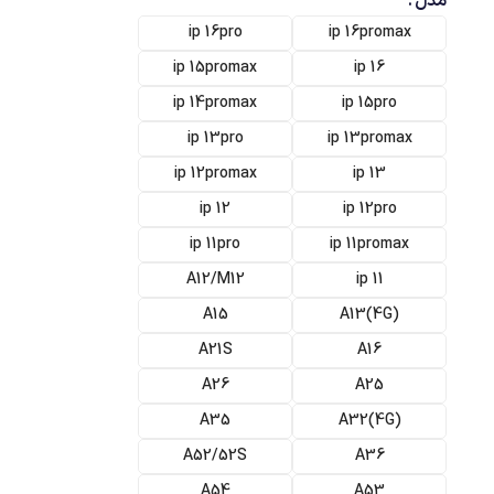
مدل
ip 16pro
ip 16promax
ip 15promax
ip 16
ip 14promax
ip 15pro
ip 13pro
ip 13promax
ip 12promax
ip 13
ip 12
ip 12pro
ip 11pro
ip 11promax
A12/M12
ip 11
A15
(A13(4G
A21S
A16
A26
A25
A35
(A32(4G
A52/52S
A36
A54
A53