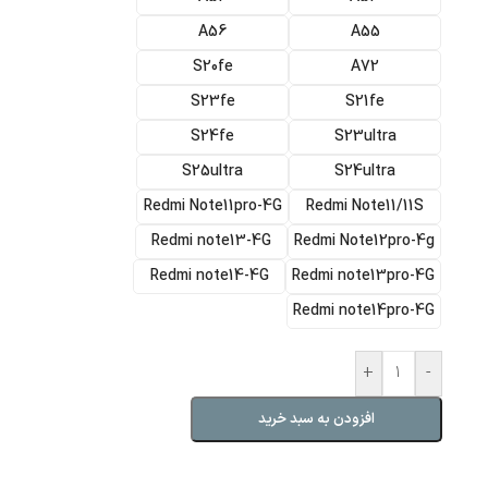
A56
A55
S20fe
A72
S23fe
S21fe
S24fe
S23ultra
S25ultra
S24ultra
Redmi Note11pro-4G
Redmi Note11/11S
Redmi note13-4G
Redmi Note12pro-4g
Redmi note14-4G
Redmi note13pro-4G
Redmi note14pro-4G
+
-
افزودن به سبد خرید