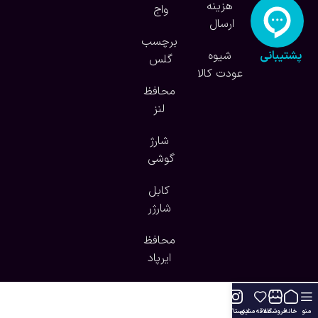
هزینه
واج
ارسال
برچسب
پشتیبانی
شیوه
گلس
آنلاین
عودت کالا
محافظ
لنز
شارژ
گوشی
کابل
شارژر
محافظ
ایرپاد
منو
خانه
فروشگاه
علاقه مندی
اینستاگرام