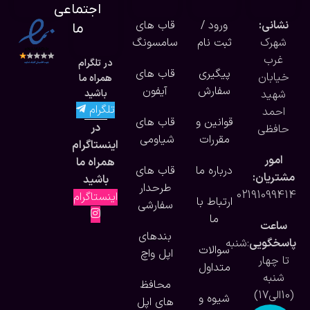
اجتماعی
نشانی:
ورود /
قاب های
ما
شهرک
ثبت نام
سامسونگ
غرب
در تلگرام
پیگیری
قاب های
خیابان
همراه ما
سفارش
آیفون
شهید
باشید
تلگرام
احمد
قوانین و
قاب های
در
حافظی
مقررات
شیاومی
اینستاگرام
امور
همراه ما
درباره ما
قاب های
مشتریان:
باشید
طرحدار
02191099414
اینستاگرام
ارتباط با
سفارشی
ما
ساعت
بندهای
پاسخگویی
:شنبه
سوالات
اپل واچ
تا چهار
متداول
شنبه
محافظ
(10الی17)
شیوه و
های اپل