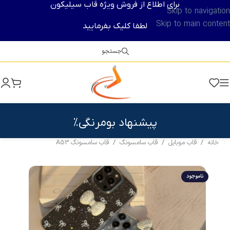
برای اطلاع از فروش ویژه قاب سیلیکون
Skip to navigation
Skip to main content
لطفا کلیک بفرمایید
جستجو
پیشنهاد بومرنگی%
خانه
/
قاب موبایل
/
قاب سامسونگ
/
قاب سامسونگ A53
ناموجود