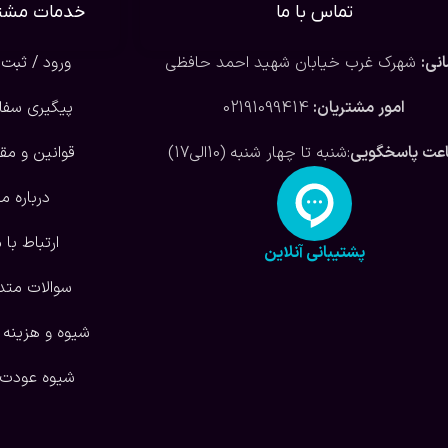
تماس با ما
خدمات مشتر
نی:
شهرک غرب خیابان شهید احمد حافظی
ورود / ثبت 
امور مشتریان:
02191099414
پیگیری سف
عت پاسخگویی
:شنبه تا چهار شنبه (10الی17)
قوانین و مق
درباره ما
ارتباط با م
پشتیبانی آنلاین
سوالات متد
شیوه و هزینه 
شیوه عودت ک