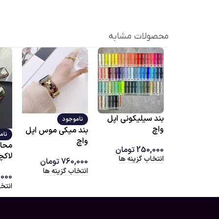
محصولات مشابه
بند سیلیکونی اپل
ناموجود
واچ
بند میکی موس اپل
نام
واچ
محاف
250,000
تومان
لاکچ
انتخاب گزینه ها
760,000
تومان
انتخاب گزینه ها
,000
انتخ