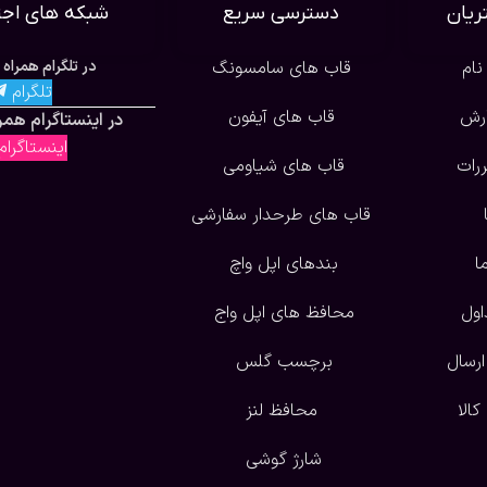
یان
دسترسی سریع
شبکه های اجت
نام
قاب های سامسونگ
در تلگرام همراه 
تلگرام
ارش
قاب های آیفون
در اینستاگرام همرا
اینستاگرا
ررات
قاب های شیاومی
قاب های طرحدار سفارشی
ا
بندهای اپل واچ
اول
محافظ های اپل واج
ارسال
برچسب گلس
الا
محافظ لنز
شارژ گوشی