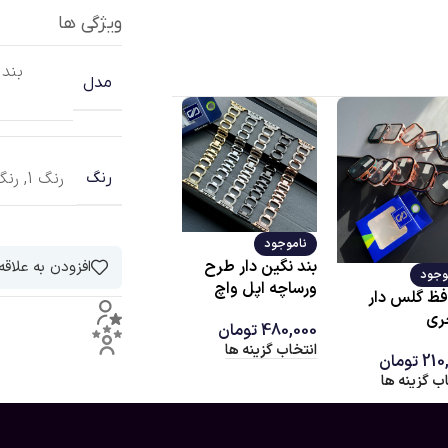
ویژگی ها
بند 8,40,41
مدل
رنگ 1
,
رنگ 
رنگ
ست بندومحافظ
بن
ناموجود
میلانس‌سگکدار اپل
بند نگین دار طرح
افزودن به علاق
وجود
واچ
ورساچه اپل واچ
ظ گلس دار
0
985,000
تومان
–
ان
ری
295,000
تومان
480,000
تومان
انتخاب گزینه ها
انتخاب گزینه ها
210
تومان
اب گزینه ها