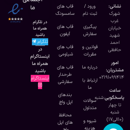
نشانی:
ورود /
قاب های
ما
شهرک
ثبت نام
سامسونگ
غرب
در تلگرام
پیگیری
قاب های
خیابان
همراه ما
سفارش
آیفون
شهید
باشید
تلگرام
احمد
قوانین و
قاب های
در
حافظی
مقررات
شیاومی
اینستاگرام
امور
همراه ما
درباره ما
قاب های
مشتریان:
باشید
طرحدار
02191099414
اینستاگرام
ارتباط با
سفارشی
ما
ساعت
بندهای
پاسخگویی
:شنبه
سوالات
اپل واچ
تا چهار
متداول
شنبه
محافظ
(10الی17)
شیوه و
های اپل
هزینه
واج