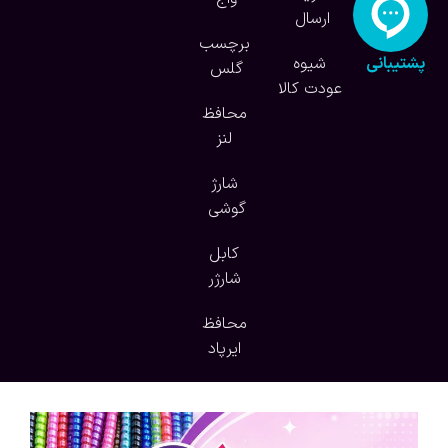
ارسال
برچسب
پشتیبانی
شیوه
گلس
آنلاین
عودت کالا
محافظ
لنز
شارژ
گوشی
کابل
شارژر
محافظ
ایرپاد