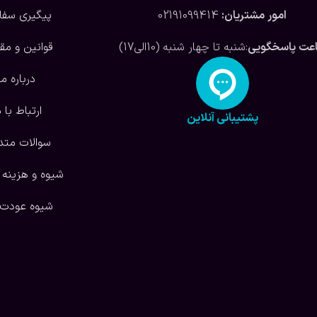
امور مشتریان:
02191099414
پیگیری سف
عت پاسخگویی
:شنبه تا چهار شنبه (10الی17)
قوانین و مق
درباره ما
ارتباط با م
پشتیبانی آنلاین
سوالات متد
شیوه و هزینه 
شیوه عودت ک