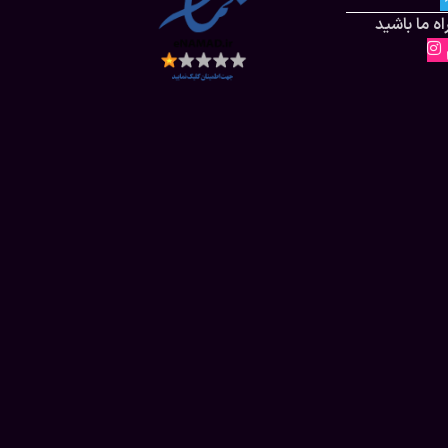
ه ما باشید
م