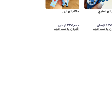
جاکلیدی جوجه تیعی
وجود
-37%
بنفش
دی فیل و گاو
جا
ناموجود
جاکلیدی بیبی یودا
240,000
تومان
افزودن به سبد خرید
240
تومان
00
ب گزینه ها
ان
135,000
تومان
85,000
تومان
انتخاب گزینه ها