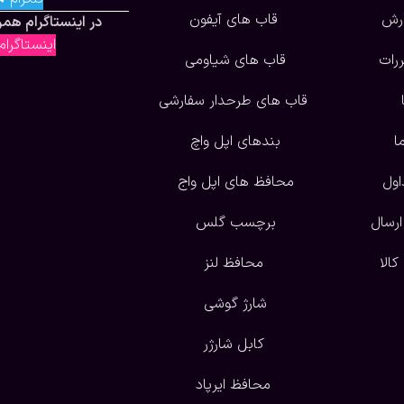
ارش
قاب های آیفون
در اینستاگرام همرا
اینستاگرا
ررات
قاب های شیاومی
قاب های طرحدار سفارشی
ا
بندهای اپل واچ
اول
محافظ های اپل واج
ارسال
برچسب گلس
الا
محافظ لنز
شارژ گوشی
کابل شارژر
محافظ ایرپاد