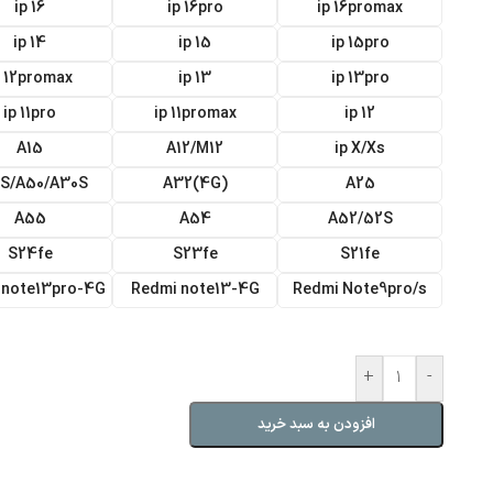
ip 16
ip 16pro
ip 16promax
ip 14
ip 15
ip 15pro
p 12promax
ip 13
ip 13pro
ip 11pro
ip 11promax
ip 12
A15
A12/M12
ip X/Xs
S/A50/A30S
(A32(4G
A25
A55
A54
A52/52S
S24fe
S23fe
S21fe
 note13pro-4G
Redmi note13-4G
Redmi Note9pro/s
+
-
افزودن به سبد خرید