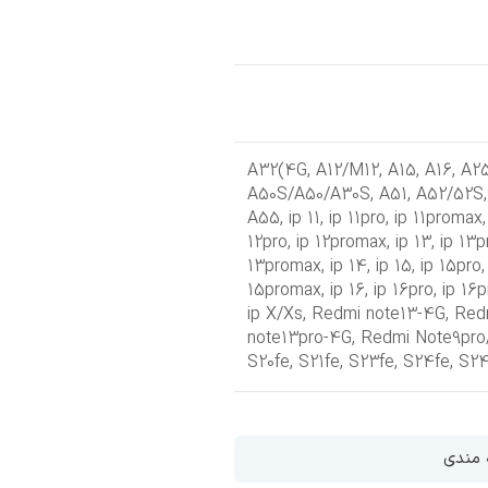
,
A12/M12
,
A15
,
A16
,
A2
A50S/A50/A30S
,
A51
,
A52/52S
A55
,
ip 11
,
ip 11pro
,
ip 11promax
12pro
,
ip 12promax
,
ip 13
,
ip 13p
13promax
,
ip 14
,
ip 15
,
ip 15pro
15promax
,
ip 16
,
ip 16pro
,
ip 16
ip X/Xs
,
Redmi note13-4G
,
Red
note13pro-4G
,
Redmi Note9pro
S20fe
,
S21fe
,
S23fe
,
S24fe
,
S24
ناموجود
اب مای کیس ژله
ی
ه مندی