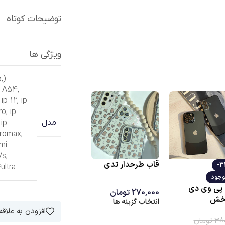
توضیحات کوتاه
ویژگی ها
5
,
(A32(4G
,
A54
,
,
ip 12
,
ip
ro
,
ip
,
ip
مدل
promax
,
mi
/s
,
ناموجود
ultra
وجود
قاب خرس پارچه ای
ناموجود
ماربل پروانه ایی
با بند سیلیکونی
قاب شاین دو رنگ
ق
200,000
تومان
ا
280
تومان
افزودن به علاق
270,000
تومان
انتخاب گزینه ها
اب گزینه ها