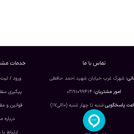
تماس با ما
خدمات مشتر
نی:
شهرک غرب خیابان شهید احمد حافظی
ورود / ثبت 
امور مشتریان:
02191099414
پیگیری سف
عت پاسخگویی
:شنبه تا چهار شنبه (10الی17)
قوانین و مق
درباره ما
ارتباط با م