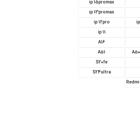
ip 15promax
ip 13promax
ip 12pro
i
ip 11
A16
A51
A50
S20fe
S24ultra
Redmi