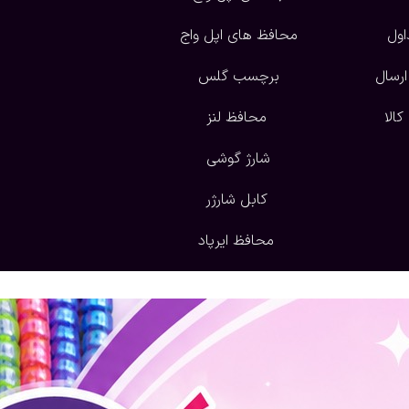
اول
محافظ های اپل واج
ارسال
برچسب گلس
الا
محافظ لنز
شارژ گوشی
کابل شارژر
محافظ ایرپاد