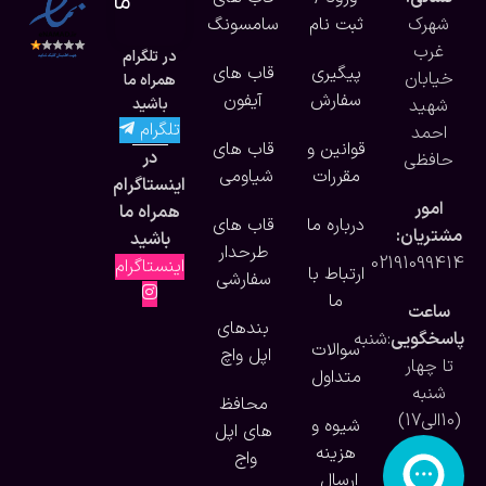
ما
شهرک
ثبت نام
سامسونگ
غرب
در تلگرام
پیگیری
قاب های
خیابان
همراه ما
سفارش
آیفون
شهید
باشید
تلگرام
احمد
قوانین و
قاب های
در
حافظی
مقررات
شیاومی
اینستاگرام
امور
همراه ما
درباره ما
قاب های
مشتریان:
باشید
طرحدار
02191099414
اینستاگرام
ارتباط با
سفارشی
ما
ساعت
بندهای
پاسخگویی
:شنبه
سوالات
اپل واچ
تا چهار
متداول
شنبه
محافظ
(10الی17)
شیوه و
های اپل
هزینه
واج
ارسال