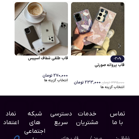
قاب طلقی شفاف اسپیس
قاب طر
-30%
قاب پروانه صورتی
270,000
تومان
70,000
انتخاب گزینه ها
انتخاب گ
233,000
تومان
335,000
تومان
انتخاب گزینه ها
تماس
خدمات
دسترسی
شبکه
نماد
با ما
مشتریان
سریع
های
اعتماد
اجتماعی
نشانی:
ورود /
قاب های