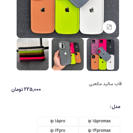
بزرگنمایی تصویر
قاب سالید مکعبی
225,000
تومان
مدل
ip 15pro
ip 15promax
ip 14pro
ip 14promax