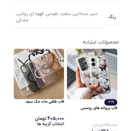
سبز
,
سرخابی
,
سفید
,
طوسی
,
قهوه ای روشن
,
رنگ
مشکی
محصولات مشابه
قاب طلقی مات مگ سیف
قاب دور
-31%
قاب پروانه هاي رومنس
405,000
تومان
0,000
انتخاب گزینه ها
انتخاب 
460,000
تومان