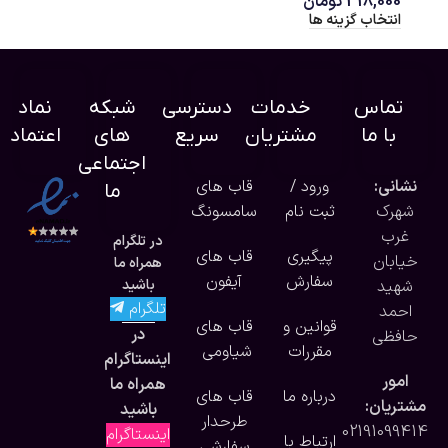
318,000
تومان
انتخاب گزینه ها
تماس
خدمات
دسترسی
شبکه
نماد
با ما
مشتریان
سریع
های
اعتماد
اجتماعی
نشانی:
ورود /
قاب های
ما
شهرک
ثبت نام
سامسونگ
غرب
در تلگرام
پیگیری
قاب های
خیابان
همراه ما
سفارش
آیفون
شهید
باشید
تلگرام
احمد
قوانین و
قاب های
در
حافظی
مقررات
شیاومی
اینستاگرام
امور
همراه ما
درباره ما
قاب های
مشتریان:
باشید
طرحدار
02191099414
اینستاگرام
ارتباط با
سفارشی