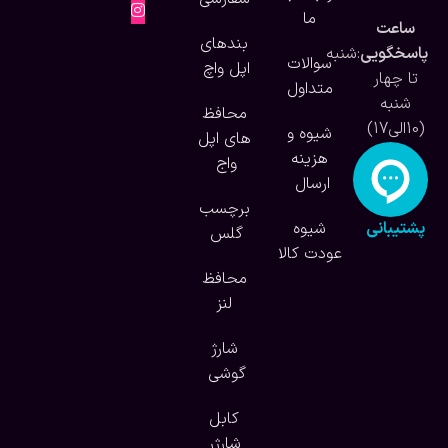
ما
ساعت
بندهای
پاسخگویی
:شنبه
سوالات
اپل واچ
تا چهار
متداول
شنبه
محافظ
(10الی17)
شیوه و
های اپل
هزینه
واج
ارسال
برچسب
پشتیبانی
شیوه
گلس
آنلاین
عودت کالا
محافظ
لنز
شارژ
گوشی
کابل
شارژر