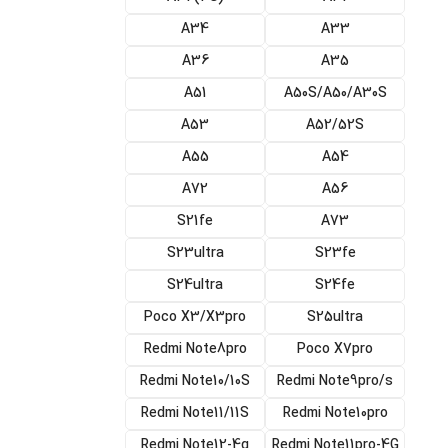
A34
A33
A36
A35
A51
A50S/A50/A30S
A53
A52/52S
A55
A54
A72
A56
S21fe
A73
S23ultra
S23fe
S24ultra
S24fe
Poco X3/X3pro
S25ultra
Redmi Note8pro
Poco X7pro
Redmi Note10/10S
Redmi Note9pro/s
Redmi Note11/11S
Redmi Note10pro
Redmi Note12-4g
Redmi Note11pro-4G