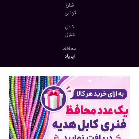
شارژ
گوشی
کابل
شارژر
محافظ
ایرپاد