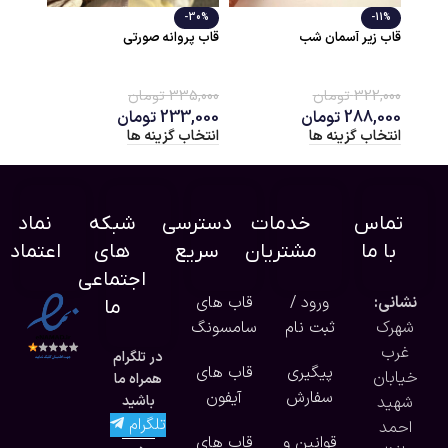
قاب طلقی مات مگ سیف
قاب دور بامپر پشت مات
انه صورتی
405,000
تومان
550,000
تومان
انتخاب گزینه ها
انتخاب گزینه ها
3
تومان
23
تومان
گزینه ها
تماس
خدمات
دسترسی
شبکه
نماد
با ما
مشتریان
سریع
های
اعتماد
اجتماعی
نشانی:
ورود /
قاب های
ما
شهرک
ثبت نام
سامسونگ
غرب
در تلگرام
پیگیری
قاب های
خیابان
همراه ما
سفارش
آیفون
شهید
باشید
تلگرام
احمد
قوانین و
قاب های