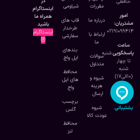
در
حافظی
مقررات
شیاومی
اینستاگرام
امور
همراه ما
درباره ما
قاب های
مشتریان:
باشید
طرحدار
02191099414
اینستاگرام
ارتباط با
سفارشی
ما
ساعت
بندهای
پاسخگویی
:شنبه
سوالات
اپل واچ
تا چهار
متداول
شنبه
محافظ
(10الی17)
شیوه و
های اپل
هزینه
واج
ارسال
برچسب
پشتیبانی
شیوه
گلس
آنلاین
عودت کالا
محافظ
لنز