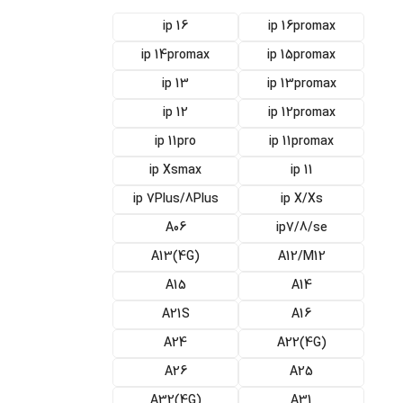
ip 16
ip 16promax
ip 14promax
ip 15promax
ip 13
ip 13promax
ip 12
ip 12promax
ip 11pro
ip 11promax
ip Xsmax
ip 11
ip 7Plus/8Plus
ip X/Xs
A06
ip7/8/se
(A13(4G
A12/M12
A15
A14
A21S
A16
A24
(4G)A22
A26
A25
(A32(4G
A31