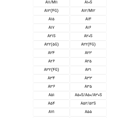
A11/M11
A10S
(A13(4G
A12/M12
A15
A14
A17
A16
A21S
A20S
(A22(5G
(4G)A22
A24
A23
A26
A25
(A32(4G
A31
A34
A33
A36
A35
A51
A50S/A50/A30S
A54
A52/52S
A71
A55