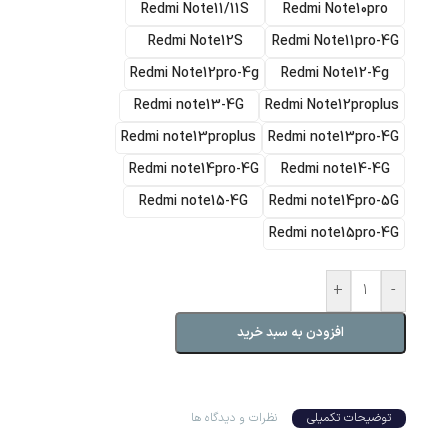
Redmi Note11/11S
Redmi Note10pro
Redmi Note12S
Redmi Note11pro-4G
Redmi Note12pro-4g
Redmi Note12-4g
Redmi note13-4G
Redmi Note12proplus
Redmi note13proplus
Redmi note13pro-4G
Redmi note14pro-4G
Redmi note14-4G
Redmi note15-4G
Redmi note14pro-5G
Redmi note15pro-4G
+
-
افزودن به سبد خرید
توضیحات تکمیلی
نظرات و دیدگاه ها