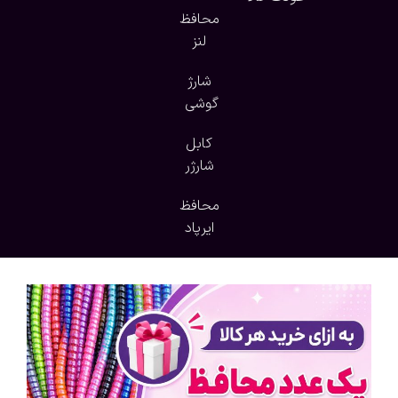
محافظ
لنز
شارژ
گوشی
کابل
شارژر
محافظ
ایرپاد