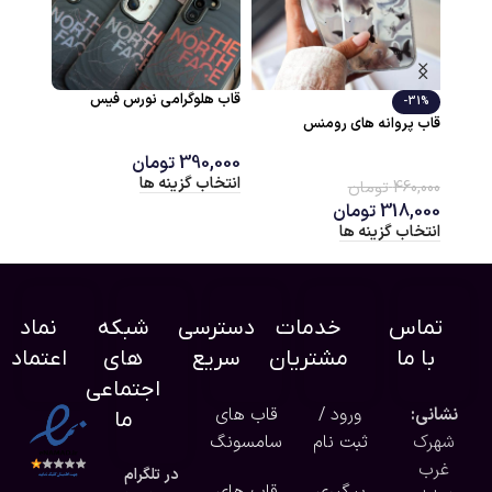
قاب طلقی شفاف اسپیس
قاب طرحدار تدی
270,000
تومان
270,000
تومان
انتخاب گزینه ها
انتخاب گزینه ها
تماس
خدمات
دسترسی
شبکه
نماد
با ما
مشتریان
سریع
های
اعتماد
اجتماعی
نشانی:
ورود /
قاب های
ما
شهرک
ثبت نام
سامسونگ
غرب
در تلگرام