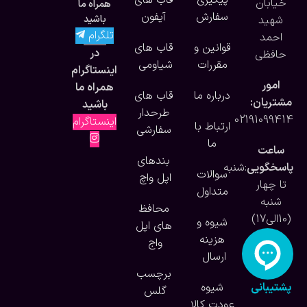
پیگیری
قاب های
خیابان
همراه ما
سفارش
آیفون
شهید
باشید
تلگرام
احمد
قوانین و
قاب های
در
حافظی
مقررات
شیاومی
اینستاگرام
امور
همراه ما
درباره ما
قاب های
مشتریان:
باشید
طرحدار
02191099414
اینستاگرام
ارتباط با
سفارشی
ما
ساعت
بندهای
پاسخگویی
:شنبه
سوالات
اپل واچ
تا چهار
متداول
شنبه
محافظ
(10الی17)
شیوه و
های اپل
هزینه
واج
ارسال
برچسب
پشتیبانی
شیوه
گلس
آنلاین
عودت کالا