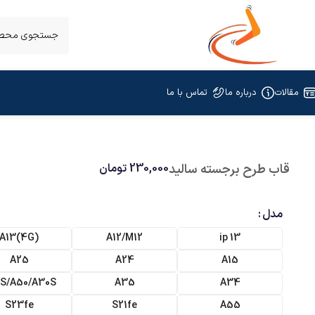
مقالات
درباره ما
تماس با ما
قاب طرح برجسته سالید
230,000
تومان
مدل
(A13(4G
A12/M12
ip 13
A25
A24
A15
S/A50/A30S
A35
A34
S23fe
S21fe
A55