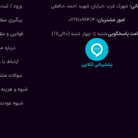
نی:
شهرک غرب خیابان شهید احمد حافظی
ورود / ثبت 
امور مشتریان:
02191099414
پیگیری سف
عت پاسخگویی
:شنبه تا چهار شنبه (10الی17)
قوانین و مق
درباره ما
ارتباط با م
پشتیبانی آنلاین
سوالات متد
شیوه و هزینه 
شیوه عودت ک