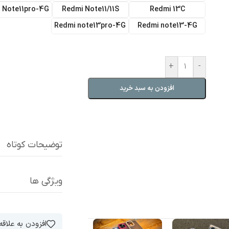
 Note11pro-4G
Redmi Note11/11S
Redmi 13C
Redmi note13pro-4G
Redmi note13-4G
+
-
افزودن به سبد خرید
توضیحات کوتاه
ویژگی ها
افزودن به علاق