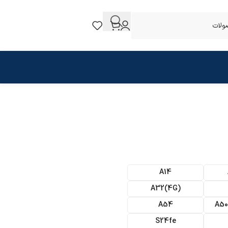
A14
(A32(4G
A54
A50
S24fe