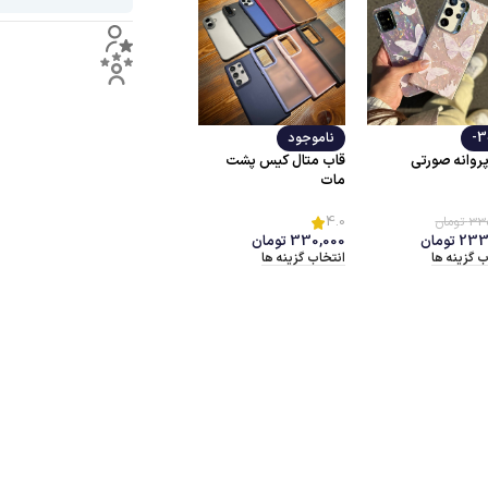
وجود
-27%
ربه سیبیلوها
ناموجود
ناموجود
قا
قاب شفاف پشت طلق
لن
قاب شاین دو رنگ
دوررنگی
175
تومان
00
ب گزینه ها
175,000
تومان
–
ان
270,000
تومان
128,000
تومان
انتخاب گزینه ها
انتخاب گزینه ها