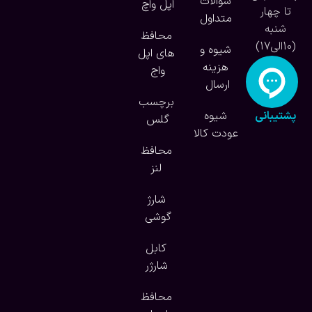
سوالات
اپل واچ
تا چهار
متداول
شنبه
محافظ
(10الی17)
شیوه و
های اپل
هزینه
واج
ارسال
برچسب
پشتیبانی
شیوه
گلس
آنلاین
عودت کالا
محافظ
لنز
شارژ
گوشی
کابل
شارژر
محافظ