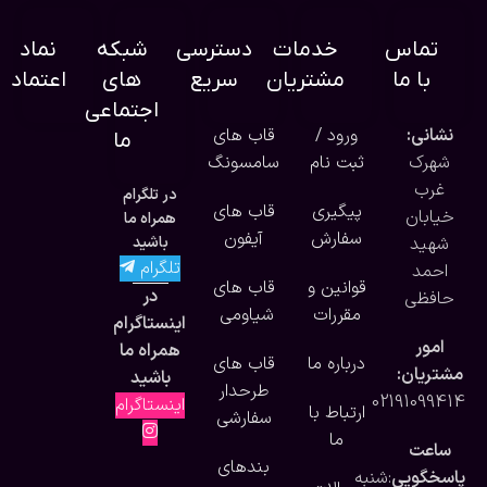
تماس
خدمات
دسترسی
شبکه
نماد
با ما
مشتریان
سریع
های
اعتماد
اجتماعی
نشانی:
ورود /
قاب های
ما
شهرک
ثبت نام
سامسونگ
غرب
در تلگرام
پیگیری
قاب های
خیابان
همراه ما
سفارش
آیفون
شهید
باشید
تلگرام
احمد
قوانین و
قاب های
در
حافظی
مقررات
شیاومی
اینستاگرام
امور
همراه ما
درباره ما
قاب های
مشتریان:
باشید
طرحدار
02191099414
اینستاگرام
ارتباط با
سفارشی
ما
ساعت
بندهای
پاسخگویی
:شنبه