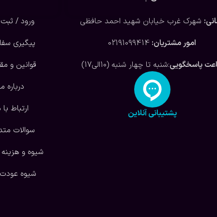
نی:
شهرک غرب خیابان شهید احمد حافظی
ورود / ثبت 
امور مشتریان:
02191099414
پیگیری سف
عت پاسخگویی
:شنبه تا چهار شنبه (10الی17)
قوانین و مق
درباره ما
ارتباط با م
پشتیبانی آنلاین
سوالات متد
شیوه و هزینه 
شیوه عودت ک