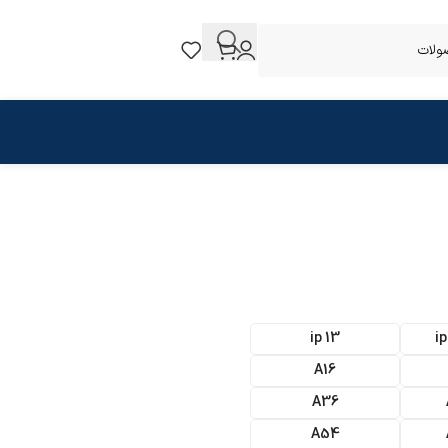
ip 13
i
A16
A36
A54