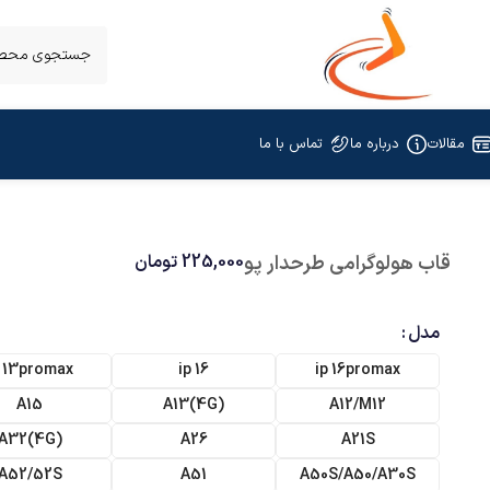
مقالات
درباره ما
تماس با ما
قاب هولوگرامی طرحدار پو
225,000
تومان
مدل
p 13promax
ip 16
ip 16promax
A15
(A13(4G
A12/M12
(A32(4G
A26
A21S
A52/52S
A51
A50S/A50/A30S