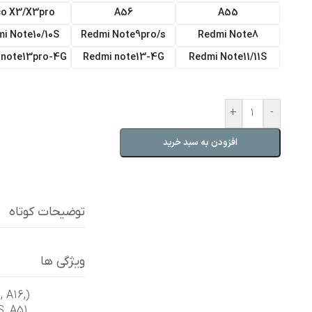
o X3/X3pro
A56
A55
i Note10/10S
Redmi Note9pro/s
Redmi Note8
 note13pro-4G
Redmi note13-4G
Redmi Note11/11S
+
-
افزودن به سبد خرید
توضیحات کوتاه
ویژگی ها
5
,
A16
,
(A13(4G
S
,
A51
,