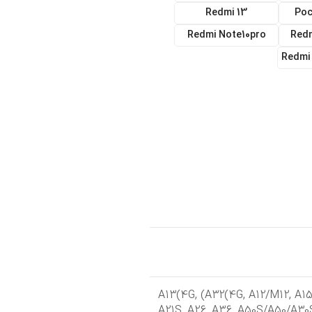
Redmi 13
Poc
Redmi Note10pro
Redm
Redmi
,
(A32(4G
,
A12/M12
,
A1
A21S
,
A26
,
A36
,
A50S/A50/A30