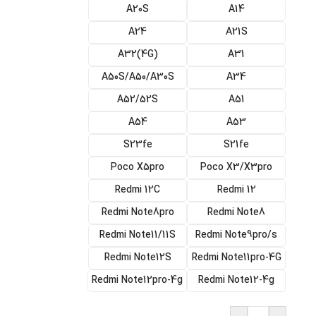
A20S
A14
A24
A21S
(A32(4G
A31
A50S/A50/A30S
A34
A52/52S
A51
A54
A53
S23fe
S21fe
Poco X5pro
Poco X3/X3pro
Redmi 12C
Redmi 12
Redmi Note8pro
Redmi Note8
Redmi Note11/11S
Redmi Note9pro/s
Redmi Note12S
Redmi Note11pro-4G
Redmi Note12pro-4g
Redmi Note12-4g