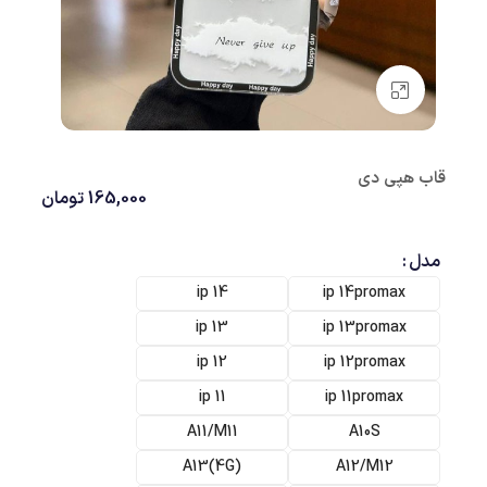
بزرگنمایی تصویر
قاب هپی دی
165,000
تومان
مدل
ip 14
ip 14promax
ip 13
ip 13promax
ip 12
ip 12promax
ip 11
ip 11promax
A11/M11
A10S
(A13(4G
A12/M12