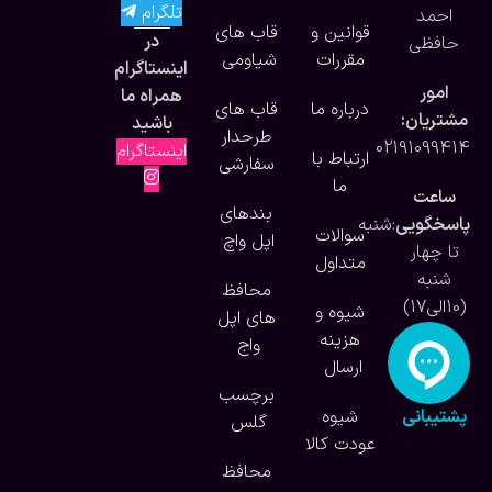
تلگرام
احمد
قوانین و
قاب های
در
حافظی
مقررات
شیاومی
اینستاگرام
امور
همراه ما
درباره ما
قاب های
مشتریان:
باشید
طرحدار
02191099414
اینستاگرام
ارتباط با
سفارشی
ما
ساعت
بندهای
پاسخگویی
:شنبه
سوالات
اپل واچ
تا چهار
متداول
شنبه
محافظ
(10الی17)
شیوه و
های اپل
هزینه
واج
ارسال
برچسب
پشتیبانی
شیوه
گلس
آنلاین
عودت کالا
محافظ