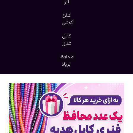
لنز
شارژ
گوشی
کابل
شارژر
محافظ
ایرپاد