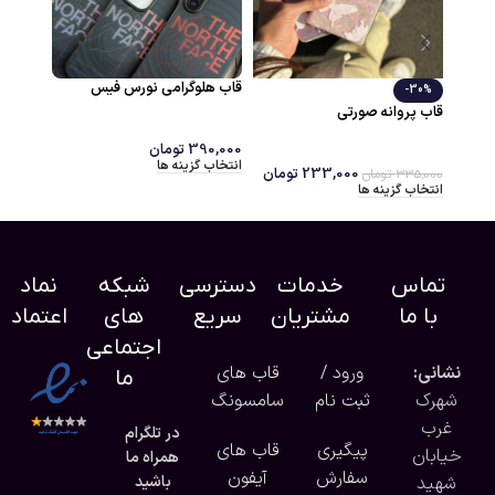
قاب هلوگرامی نورس فیس
قاب طرحدار تدی
-30
 پروانه صورتی
390,000
تومان
270,000
تومان
انتخاب گزینه ها
انتخاب گزینه ها
233,000
تومان
335,
تومان
خاب گزینه ها
تماس
خدمات
دسترسی
شبکه
نماد
با ما
مشتریان
سریع
های
اعتماد
اجتماعی
نشانی:
ورود /
قاب های
ما
شهرک
ثبت نام
سامسونگ
غرب
در تلگرام
پیگیری
قاب های
خیابان
همراه ما
سفارش
آیفون
شهید
باشید