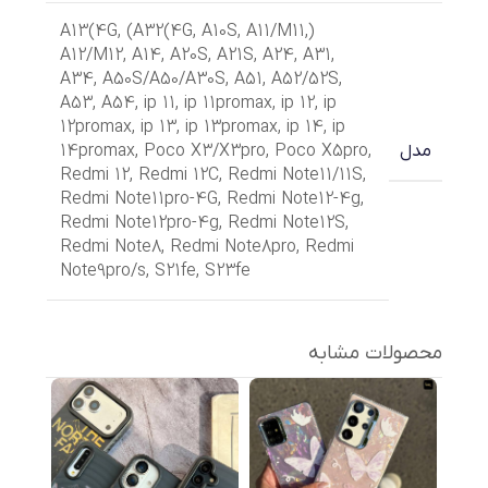
,
(A32(4G
,
A10S
,
A11/M11
,
(A13(4G
A12/M12
,
A14
,
A20S
,
A21S
,
A24
,
A31
,
A34
,
A50S/A50/A30S
,
A51
,
A52/52S
,
A53
,
A54
,
ip 11
,
ip 11promax
,
ip 12
,
ip
12promax
,
ip 13
,
ip 13promax
,
ip 14
,
ip
14promax
,
Poco X3/X3pro
,
Poco X5pro
,
مدل
Redmi 12
,
Redmi 12C
,
Redmi Note11/11S
,
Redmi Note11pro-4G
,
Redmi Note12-4g
,
Redmi Note12pro-4g
,
Redmi Note12S
,
Redmi Note8
,
Redmi Note8pro
,
Redmi
Note9pro/s
,
S21fe
,
S23fe
محصولات مشابه