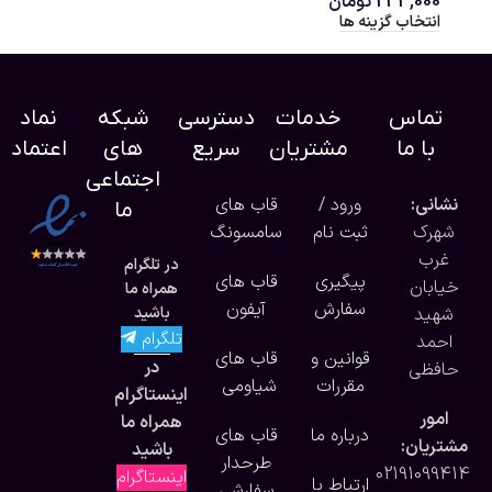
233,000
تومان
انتخاب گزینه ها
تماس
خدمات
دسترسی
شبکه
نماد
با ما
مشتریان
سریع
های
اعتماد
اجتماعی
نشانی:
ورود /
قاب های
ما
شهرک
ثبت نام
سامسونگ
غرب
در تلگرام
پیگیری
قاب های
خیابان
همراه ما
سفارش
آیفون
شهید
باشید
تلگرام
احمد
قوانین و
قاب های
در
حافظی
مقررات
شیاومی
اینستاگرام
امور
همراه ما
درباره ما
قاب های
مشتریان:
باشید
طرحدار
02191099414
اینستاگرام
ارتباط با
سفارشی