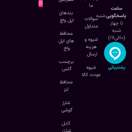
ما
ساعت
بندهای
پاسخگویی
:شنبه
سوالات
اپل واچ
تا چهار
متداول
شنبه
محافظ
(10الی17)
شیوه و
های اپل
هزینه
واج
ارسال
برچسب
پشتیبانی
شیوه
گلس
آنلاین
عودت کالا
محافظ
لنز
شارژ
گوشی
کابل
شارژر