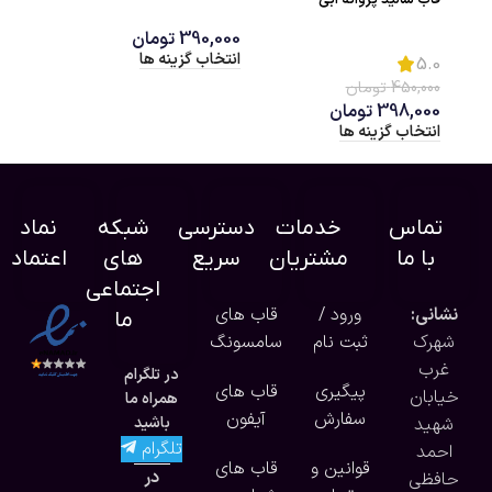
قاب سالید پروانه آبی
390,000
تومان
0,000
انتخاب گزینه ها
انتخاب 
5.0
450,000
تومان
398,000
تومان
انتخاب گزینه ها
تماس
خدمات
دسترسی
شبکه
نماد
با ما
مشتریان
سریع
های
اعتماد
اجتماعی
نشانی:
ورود /
قاب های
ما
شهرک
ثبت نام
سامسونگ
غرب
در تلگرام
پیگیری
قاب های
خیابان
همراه ما
سفارش
آیفون
شهید
باشید
تلگرام
احمد
قوانین و
قاب های
در
حافظی