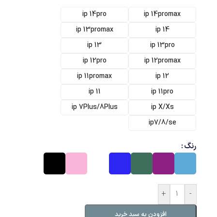
ip 14pro
ip 14promax
ip 13promax
ip 14
ip 13
ip 13pro
ip 12pro
ip 12promax
ip 11promax
ip 12
ip 11
ip 11pro
ip 7Plus/8Plus
ip X/Xs
ip7/8/se
رنگ
+
-
افزودن به سبد خرید