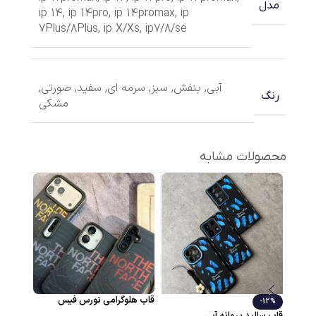
مدل
ip 14
,
ip 14pro
,
ip 14promax
,
ip
7Plus/8Plus
,
ip X/Xs
,
ip7/8/se
آبی
,
بنفش
,
سبز
,
سرمه ای
,
سفید
,
صورتی
,
رنگ
مشکی
محصولات مشابه
قاب هلوگرامی نورس فیس
قاب دور
-12%