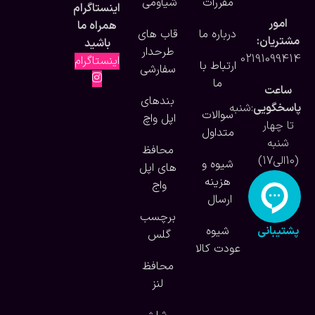
مقررات
شیاومی
اینستاگرام
امور
همراه ما
درباره ما
قاب های
مشتریان:
باشید
طرحدار
02191099414
اینستاگرام
ارتباط با
سفارشی
ما
ساعت
بندهای
پاسخگویی
:شنبه
سوالات
اپل واچ
تا چهار
متداول
شنبه
محافظ
(10الی17)
شیوه و
های اپل
هزینه
واج
ارسال
برچسب
پشتیبانی
شیوه
گلس
آنلاین
عودت کالا
محافظ
لنز