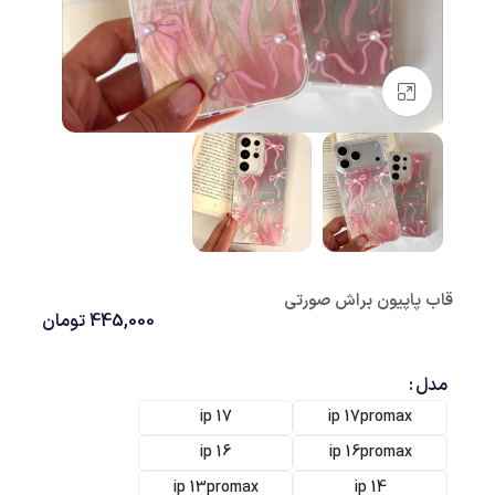
بزرگنمایی تصویر
قاب پاپیون براش صورتی
445,000
تومان
مدل
ip 17
ip 17promax
ip 16
ip 16promax
ip 13promax
ip 14