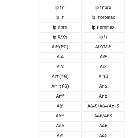
ip 13
ip 13pro
ip 12
ip 12promax
ip 11pro
ip 11promax
ip X/Xs
ip 11
(A13(4G
A12/M12
A15
A14
A17
A16
(4G)A22
A21S
(A32(4G
A25
A36
A35
A51
A50S/A50/A30S
A53
A52/52S
A55
A54
A71
A56