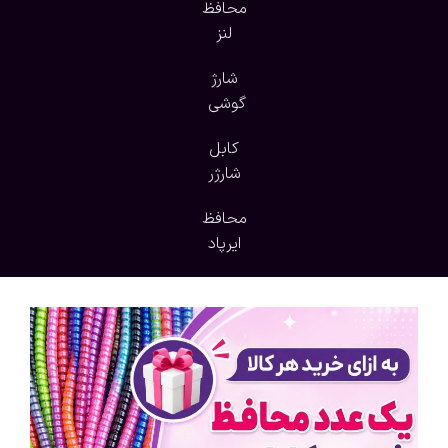
محافظ
لنز
شارژ
گوشی
کابل
شارژر
محافظ
ایرپاد