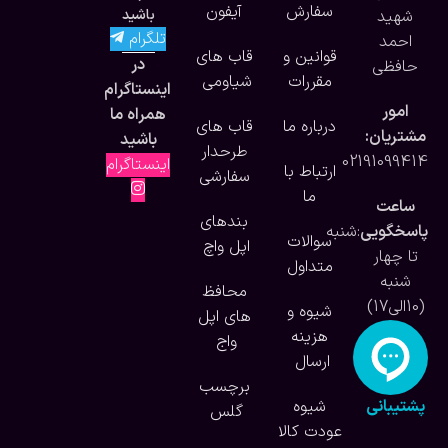
سفارش
آیفون
شهید
باشید
تلگرام
احمد
قوانین و
قاب های
در
حافظی
مقررات
شیاومی
اینستاگرام
امور
همراه ما
درباره ما
قاب های
مشتریان:
باشید
طرحدار
02191099414
اینستاگرام
ارتباط با
سفارشی
ما
ساعت
بندهای
پاسخگویی
:شنبه
سوالات
اپل واچ
تا چهار
متداول
شنبه
محافظ
(10الی17)
شیوه و
های اپل
هزینه
واج
ارسال
برچسب
پشتیبانی
شیوه
گلس
آنلاین
عودت کالا