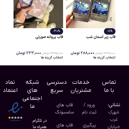
قاب هلوگرامی نورس فیس
-30%
سمان شب
قاب پروانه صورتی
390,000
تومان
انتخاب گزینه ها
288,000
تومان
233,000
تومان
ان
335,000
تومان
 ها
انتخاب گزینه ها
تماس
خدمات
دسترسی
شبکه
نماد
با ما
مشتریان
سریع
های
اعتماد
اجتماعی
نشانی:
ورود /
قاب های
ما
شهرک
ثبت نام
سامسونگ
غرب
در تلگرام
پیگیری
قاب های
خیابان
همراه ما