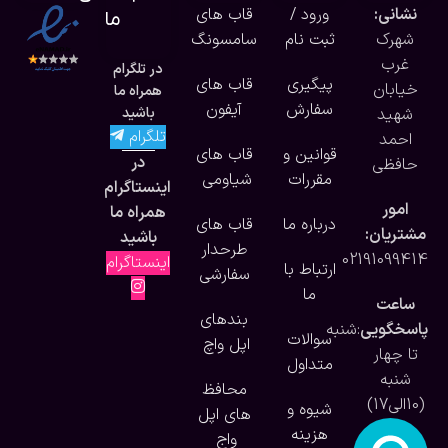
نشانی:
ورود /
قاب های
ما
شهرک
ثبت نام
سامسونگ
غرب
در تلگرام
پیگیری
قاب های
خیابان
همراه ما
سفارش
آیفون
شهید
باشید
تلگرام
احمد
قوانین و
قاب های
در
حافظی
مقررات
شیاومی
اینستاگرام
امور
همراه ما
درباره ما
قاب های
مشتریان:
باشید
طرحدار
02191099414
اینستاگرام
ارتباط با
سفارشی
ما
ساعت
بندهای
پاسخگویی
:شنبه
سوالات
اپل واچ
تا چهار
متداول
شنبه
محافظ
(10الی17)
شیوه و
های اپل
هزینه
واج