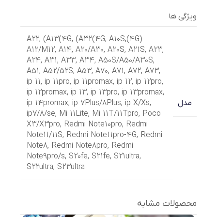
ویژگی ها
,
(A13(4G
,
(A32(4G
,
A10S
,
(4G)A22
A12/M12
,
A14
,
A20/A30
,
A20S
,
A21S
,
A23
,
A24
,
A31
,
A33
,
A34
,
A50S/A50/A30S
,
A51
,
A52/52S
,
A53
,
A70
,
A71
,
A72
,
A73
,
ip 11
,
ip 11pro
,
ip 11promax
,
ip 12
,
ip 12pro
,
ip 12promax
,
ip 13
,
ip 13pro
,
ip 13promax
,
ip 14promax
,
ip 7Plus/8Plus
,
ip X/Xs
,
مدل
ip7/8/se
,
Mi 11Lite
,
Mi 11T/11Tpro
,
Poco
X3/X3pro
,
Redmi Note10pro
,
Redmi
Note11/11S
,
Redmi Note11pro-4G
,
Redmi
Note8
,
Redmi Note8pro
,
Redmi
Note9pro/s
,
S20fe
,
S21fe
,
S21ultra
,
S22ultra
,
S23ultra
محصولات مشابه