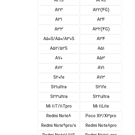
A21S
A20S
A23
(4G)A22
A31
A24
A33
(A32(4G
A50S/A50/A30S
A34
A52/52S
A51
A70
A53
A72
A71
S20fe
A73
S21ultra
S21fe
S23ultra
S22ultra
Mi 11T/11Tpro
Mi 11Lite
Redmi Note8
Poco X3/X3pro
Redmi Note9pro/s
Redmi Note8pro